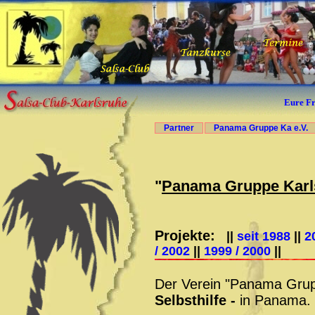
Eure Fr
Partner
Panama Gruppe Ka e.V
"
Panama Gruppe Karls
Projekte:
||
seit 1988
||
2
/ 2002
||
1999 / 2000
||
Der Verein "Panama Grupp
Selbsthilfe -
in Panama.