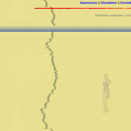
Impressum
||
Disclaimer
||
Konta
Alle Rechte vorbehalten.
©
Sals